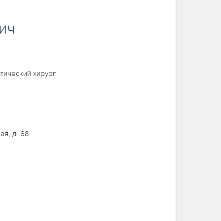
ич
стический хирург
ая, д. 68