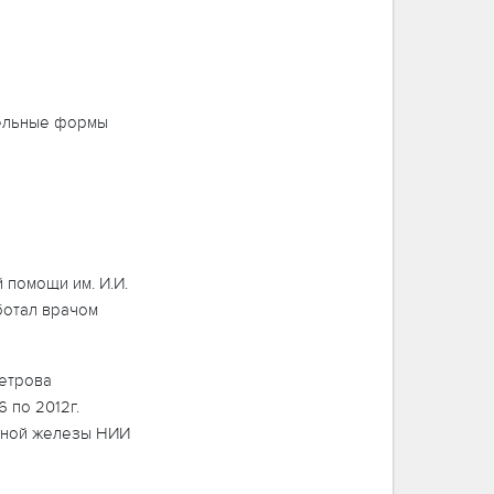
тельные формы
 помощи им. И.И.
ботал врачом
Петрова
 по 2012г.
чной железы НИИ