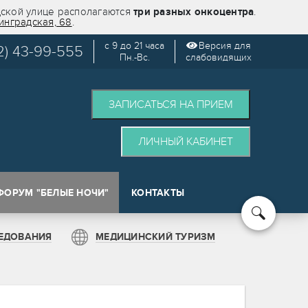
дской улице располагаются
три разных онкоцентра
.
инградская, 68
.
с 9 до 21 часа
Версия для
2) 43-99-555
Пн.-Вс.
слабовидящих
ЗАПИСАТЬСЯ НА ПРИЕМ
ЛИЧНЫЙ КАБИНЕТ
ФОРУМ "БЕЛЫЕ НОЧИ"
КОНТАКТЫ
кологии (SPOT)
ЕДОВАНИЯ
МЕДИЦИНСКИЙ ТУРИЗМ