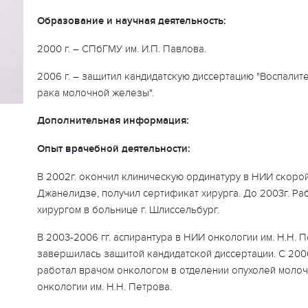
Образование и научная деятельность:
2000 г. – СПбГМУ им. И.П. Павлова.
2006 г. – защитил кандидатскую диссертацию "Воспали
рака молочной железы".
Дополнительная информация:
Опыт врачебной деятельности:
В 2002г. окончил клиническую ординатуру в НИИ скорой
Джанелидзе, получил сертификат хирурга. До 2003г. Ра
хирургом в больнице г. Шлиссельбург.
В 2003-2006 гг. аспирантура в НИИ онкологии им. Н.Н. 
завершилась защитой кандидатской диссертации. С 2006
работал врачом онкологом в отделении опухолей моло
онкологии им. Н.Н. Петрова.