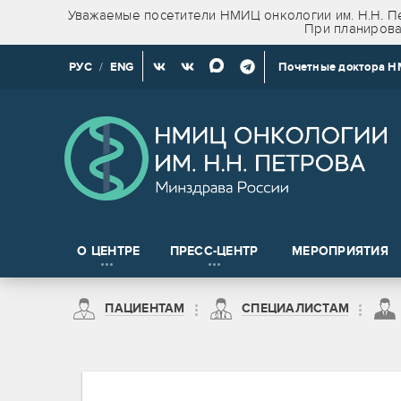
Уважаемые посетители НМИЦ онкологии им. Н.Н. Пе
При планирова
РУС
/
ENG
Почетные доктора 
О ЦЕНТРЕ
ПРЕСС-ЦЕНТР
МЕРОПРИЯТИЯ
Новости клинических и доклинических исследований
ПАЦИЕНТАМ
СПЕЦИАЛИСТАМ
на право получения сведений, содержащих врачебную тайну
Пациентам из Санкт-Петербурга