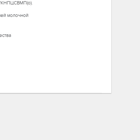
 "КНПЦСВМП(о).
олей молочной
ества