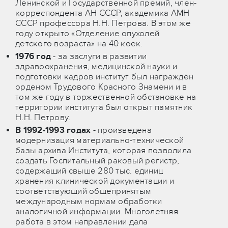
Ленинской и Государственной премий, член-
корреспондента АН СССР, академика АМН
СССР профессора Н.Н. Петрова. В этом же
году открыто «Отделение опухолей
детского возраста» на 40 коек.
1976 год
- за заслуги в развитии
здравоохранения, медицинской науки и
подготовки кадров институт был награждён
орденом Трудового Красного Знамени и в
том же году в торжественной обстановке на
территории института был открыт памятник
Н.Н. Петрову.
В 1992-1993 годах
- произведена
модернизация материально-технической
базы архива Института, которая позволила
создать Госпитальный раковый регистр,
содержащий свыше 280 тыс. единиц
хранения клинической документации и
соответствующий общепринятым
международным нормам обработки
аналогичной информации. Многолетняя
работа в этом направлении дала