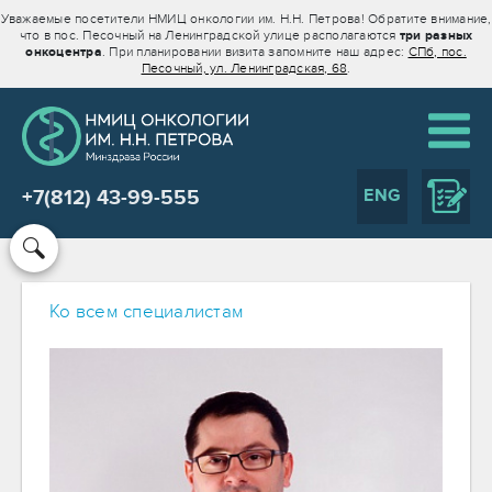
Уважаемые посетители НМИЦ онкологии им. Н.Н. Петрова! Обратите внимание,
что в пос. Песочный на Ленинградской улице располагаются
три разных
онкоцентра
. При планировании визита запомните наш адрес:
СПб, пос.
Песочный, ул. Ленинградская, 68
.
ENG
+7(812) 43-99-555
Ко всем специалистам