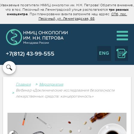
Уважаемые посетители НМИЦ онкологии им. Н.Н. Петрова! Обратите внимание,
что в пос. Песочный на Ленинградской улице располагаются
три разных
онкоцентра
. При планировании визита запомните наш адрес:
СПб, пос.
Песочный, ул. Ленинградская, 68
.
ENG
+7(812) 43-99-555
Главная
Мероприятия
Вебинар «Доклинические исследования безопасности
лекарственных средств: канцерогенность»