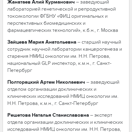
Жанатаев
Алий
Курманович
– заведующий
лабораторией генетической и репродуктивной
токсикологии ФГБНУ «ФИЦ оригинальных и
перспективных биомедицинских и
фармацевтических технологий», к.б.н., г. Москва
Зайцева
Мария
Анатольевна
– старший научный
сотрудник научной лаборатории канцерогенеза и
старения НМИЦ онкологии им. Н.Н. Петрова,
национальный GLP инспектор, к.м.н., г. Санкт-
Петербург
Полторацкий
Артем
Николаевич
– заведующий
отделом организации доклинических и
клинических исследований НМИЦ онкологии им.
Н.Н. Петрова, к.м.н., г. Санкт-Петербург
Решетова
Наталья
Станиславовна
– эксперт
отдела организации доклинических и клинических
исследований НМИЦ онкологии им. Н.Н. Петрова,