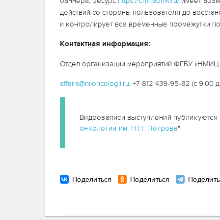
баннера, ресурс
https://crm.aonw.ru/
имеет возм
действий со стороны пользователя до восст
и контролирует все временные промежутки по
Контактная информация:
Отдел организации мероприятий ФГБУ «НМИЦ 
affairs@niioncologii.ru
, +7 812 439-95-82 (с 9:00 д
Видеозаписи выступлений публикуются н
онкологии им. Н.Н. Петрова
"