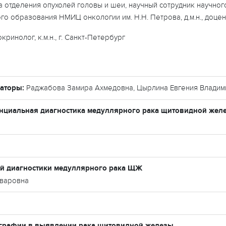
 отделения опухолей головы и шеи, научный сотрудник научног
 образования НМИЦ онкологии им. Н.Н. Петрова, д.м.н., доцент
кринолог, к.м.н., г. Санкт-Петербург
аторы:
Раджабова Замира Ахмедовна, Цырлина Евгения Влади
циальная диагностика медуллярного рака щитовидной жел
й диагностики медуллярного рака ЩЖ
нваровна
ографии в выявлении рака щитовидной железы