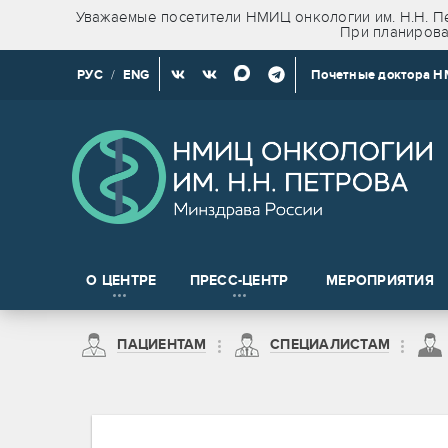
Уважаемые посетители НМИЦ онкологии им. Н.Н. Пе
При планирова
РУС
/
ENG
Почетные доктора 
О ЦЕНТРЕ
ПРЕСС-ЦЕНТР
МЕРОПРИЯТИЯ
Новости клинических и доклинических исследований
ПАЦИЕНТАМ
СПЕЦИАЛИСТАМ
на право получения сведений, содержащих врачебную тайну
Пациентам из Санкт-Петербурга