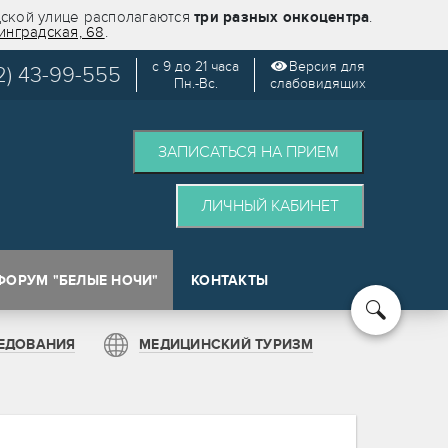
дской улице располагаются
три разных онкоцентра
.
инградская, 68
.
с 9 до 21 часа
Версия для
2) 43-99-555
Пн.-Вс.
слабовидящих
ЗАПИСАТЬСЯ НА ПРИЕМ
ЛИЧНЫЙ КАБИНЕТ
ФОРУМ "БЕЛЫЕ НОЧИ"
КОНТАКТЫ
кологии (SPOT)
ЕДОВАНИЯ
МЕДИЦИНСКИЙ ТУРИЗМ