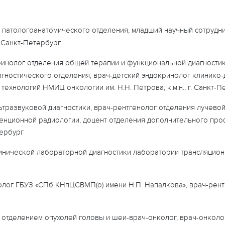
 патологоанатомического отделения, младший научный сотрудн
. Санкт-Петербург
инолог отделения общей терапии и функциональной диагностик
гностического отделения, врач-детский эндокринолог клинико-
ехнологий НМИЦ онкологии им. Н.Н. Петрова, к.м.н., г. Санкт-П
ьтразвуковой диагностики, врач-рентгенолог отделения лучевой
рвенционной радиологии, доцент отделения дополнительного п
тербург
инической лабораторной диагностики лаборатории трансляцио
лог ГБУЗ «СПб КНпЦСВМП(о) имени Н.П. Напалкова», врач-рентг
отделением опухолей головы и шеи-врач-онколог, врач-онколог