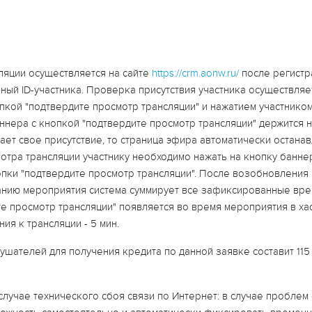
ляции осуществляется на сайте
https://crm.aonw.ru/
после регистр
ный ID-участника. Проверка присутствия участника осуществляе
кой "подтвердите просмотр трансляции" и нажатием участником
ра с кнопкой "подтвердите просмотр трансляции" держится на 
ает свое присутствие, то страница эфира автоматически остана
мотра трансляции участнику необходимо нажать на кнопку банне
нопки "подтвердите просмотр трансляции". После возобновлени
анию мероприятия система суммирует все зафиксированные вре
е просмотр трансляции" появляется во время мероприятия в ха
ия к трансляции - 5 мин.
шателей для получения кредита по данной заявке составит 115
 случае технического сбоя связи по Интернет: в случае пробл