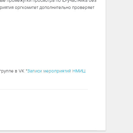
ые промежутки просмотра по ID-участника без
риятия оргкомитет дополнительно проверяет
руппе в VK "
Записи мероприятий НМИЦ