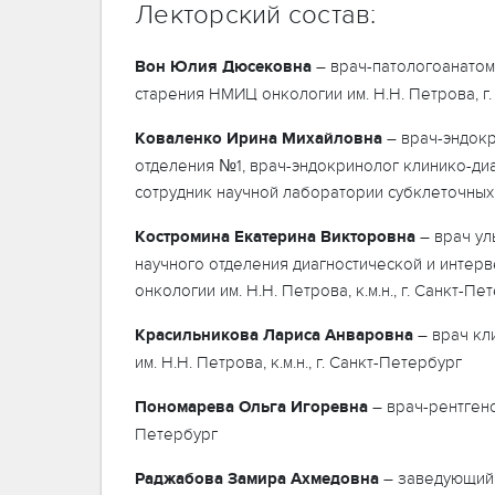
Лекторский состав:
Вон
Юлия
Дюсековна
– врач-патологоанатом
старения НМИЦ онкологии им. Н.Н. Петрова, г
Коваленко
Ирина
Михайловна
– врач-эндокр
отделения №1, врач-эндокринолог клинико-диа
сотрудник научной лаборатории субклеточных т
Костромина
Екатерина
Викторовна
– врач ул
научного отделения диагностической и инте
онкологии им. Н.Н. Петрова, к.м.н., г. Санкт-Пе
Красильникова
Лариса
Анваровна
– врач кл
им. Н.Н. Петрова, к.м.н., г. Санкт-Петербург
Пономарева
Ольга
Игоревна
– врач-рентгено
Петербург
Раджабова
Замира
Ахмедовна
– заведующий 