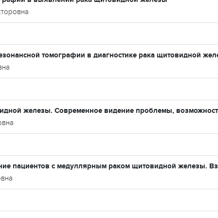
кторовна
езонансной томографии в диагностике рака щитовидной же
вна
дной железы. Современное видение проблемы, возможност
овна
ие пациентов с медуллярным раком щитовидной железы. Вз
овна