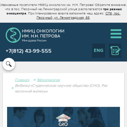
Уважаемые посетители НМИЦ онкологии им. Н.Н. Петрова! Обратите внимание,
что в пос. Песочный на Ленинградской улице располагаются
три разных
онкоцентра
. При планировании визита запомните наш адрес:
СПб, пос.
Песочный, ул. Ленинградская, 68
.
ENG
+7(812) 43-99-555
Главная
Мероприятия
Вебинар «Студенческое научное общество (СНО). Рак
молочной железы»