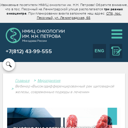
Уважаемые посетители НМИЦ онкологии им. Н.Н. Петрова! Обратите внимание,
что в пос. Песочный на Ленинградской улице располагаются
три разных
онкоцентра
. При планировании визита запомните наш адрес:
СПб, пос.
Песочный, ул. Ленинградская, 68
.
ENG
+7(812) 43-99-555
Главная
Мероприятия
Вебинар «Высокодифференцированный рак щитовидной
железы, современные подходы в лечении»