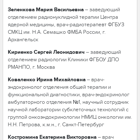
Зеленкова
Мария
Васильевна
– заведующий
отделением радионуклидной терапии Центра
ядерной медицины, врач-радиотерапевт ФГБУЗ
СМКЦ им. Н.А. Семашко ФМБА России, г.
Архангельск
Кириенко
Сергей
Леонидович
– заведующий
отделением радиологии Клиники ФГБОУ ДПО
РМАНПО, г. Москва
Коваленко
Ирина
Михайловна
– врач-
эндокринолог отделения общей терапии и
функциональной диагностики, врач-эндокринолог
амбулаторного отделения №1, научный сотрудник
научной лаборатории субклеточных технологий с
группой онкоэндокринологии НМИЦ онкологии им.
Н.Н. Петрова, к.м.н., г. Санкт-Петербург
Костромина
Екатерина
Викторовна
– врач