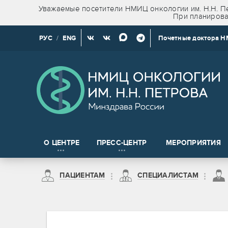
Уважаемые посетители НМИЦ онкологии им. Н.Н. Пе
При планирова
РУС
/
ENG
Почетные доктора 
О ЦЕНТРЕ
ПРЕСС-ЦЕНТР
МЕРОПРИЯТИЯ
Новости клинических и доклинических исследований
ПАЦИЕНТАМ
СПЕЦИАЛИСТАМ
на право получения сведений, содержащих врачебную тайну
Пациентам из Санкт-Петербурга