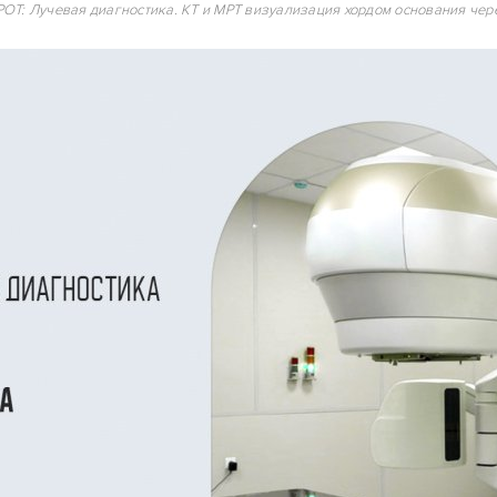
OT: Лучевая диагностика. КТ и МРТ визуализация хордом основания чер