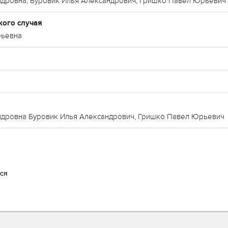
ндровна, Буровик Илья Александрович, Гришко Павел Юрьевич
кого случая
рьевна
ндровна Буровик Илья Александрович, Гришко Павел Юрьевич