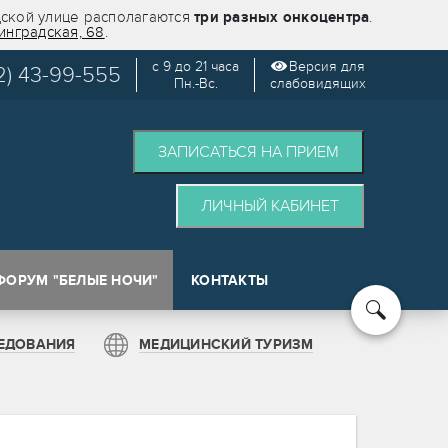
дской улице располагаются
три разных онкоцентра
.
инградская, 68
.
с 9 до 21 часа
Версия для
2) 43-99-555
Пн.-Вс.
слабовидящих
ЗАПИСАТЬСЯ НА ПРИЕМ
ЛИЧНЫЙ КАБИНЕТ
ФОРУМ "БЕЛЫЕ НОЧИ"
КОНТАКТЫ
кологии (SPOT)
ЕДОВАНИЯ
МЕДИЦИНСКИЙ ТУРИЗМ