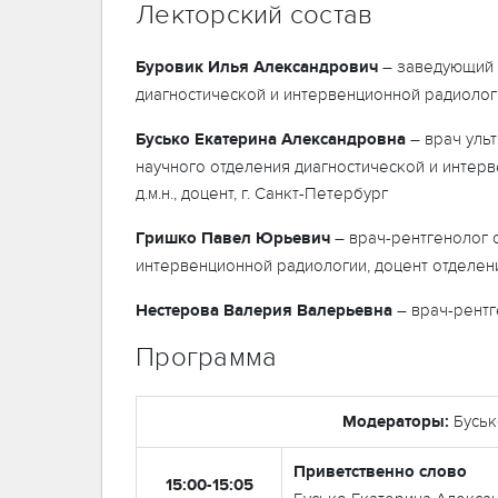
Лекторский состав
Буровик
Илья
Александрович
– заведующий о
диагностической и интервенционной радиологи
Бусько
Екатерина
Александровна
– врач ульт
научного отделения диагностической и интер
д.м.н., доцент, г. Санкт-Петербург
Гришко
Павел
Юрьевич
– врач-рентгенолог о
интервенционной радиологии, доцент отделения
Нестерова
Валерия
Валерьевна
– врач-рентг
Программа
Модераторы:
Буськ
Приветственно слово
15:00-15:05