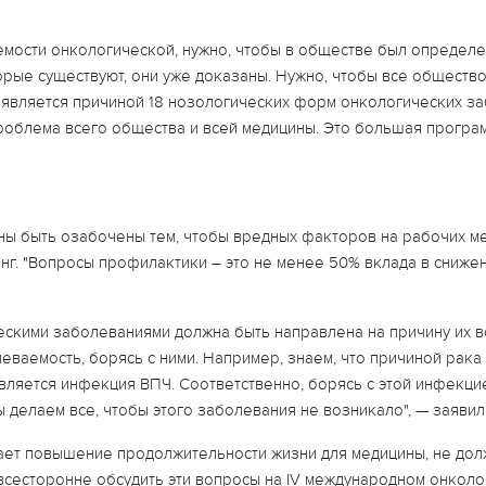
емости онкологической, нужно, чтобы в обществе был определе
торые существуют, они уже доказаны. Нужно, чтобы все общество
 является причиной 18 нозологических форм онкологических за
проблема всего общества и всей медицины. Это большая програ
ны быть озабочены тем, чтобы вредных факторов на рабочих ме
нг. "Вопросы профилактики – это не менее 50% вклада в сниже
ескими заболеваниями должна быть направлена на причину их в
ваемость, борясь с ними. Например, знаем, что причиной рака
 является инфекция ВПЧ. Соответственно, борясь с этой инфекц
 делаем все, чтобы этого заболевания не возникало", — заявил
дает повышение продолжительности жизни для медицины, не д
 всесторонне обсудить эти вопросы на IV международном онкол