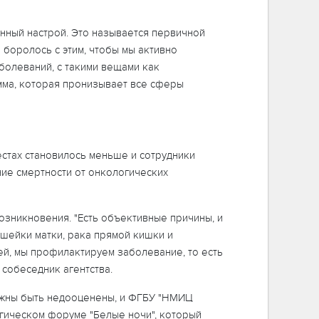
нный настрой. Это называется первичной
 боролось с этим, чтобы мы активно
болеваний, с такими вещами как
мма, которая пронизывает все сферы
стах становилось меньше и сотрудники
ние смертности от онкологических
озникновения. "Есть объективные причины, и
 шейки матки, рака прямой кишки и
ией, мы профилактируем заболевание, то есть
 собеседник агентства.
олжны быть недооценены, и ФГБУ "НМИЦ
огическом форуме "Белые ночи", который