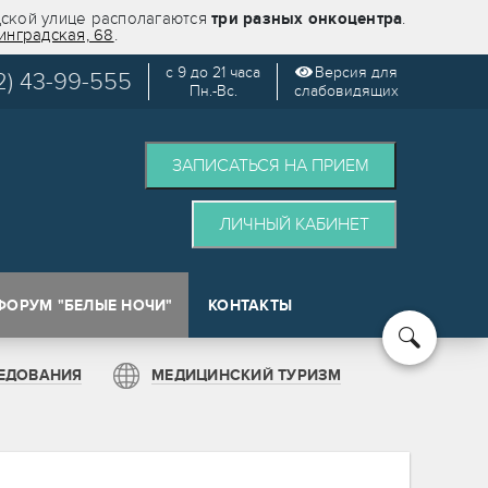
дской улице располагаются
три разных онкоцентра
.
инградская, 68
.
с 9 до 21 часа
Версия для
2) 43-99-555
Пн.-Вс.
слабовидящих
ЗАПИСАТЬСЯ НА ПРИЕМ
ЛИЧНЫЙ КАБИНЕТ
ФОРУМ "БЕЛЫЕ НОЧИ"
КОНТАКТЫ
кологии (SPOT)
ЕДОВАНИЯ
МЕДИЦИНСКИЙ ТУРИЗМ