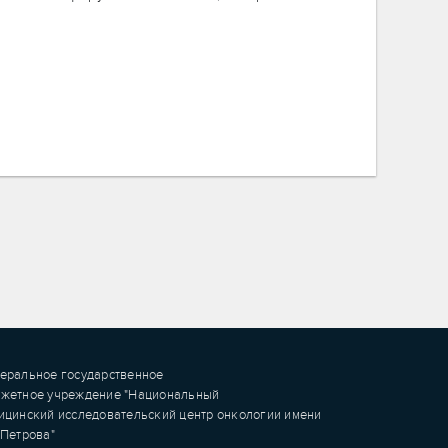
еральное государственное
жетное учреждение "Национальный
ицинский исследовательский центр онкологии имени
.Петрова"