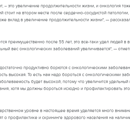
т, – это увеличение продолжительности жизни, и онкология тоже
й стоит на втором месте после сердечно-сосудистой патологии, 
оже вклад в увеличение продолжительности жизни", — рассказал
ся преимущественно после 55 лет, это все-таки удел людей в в
ьный вес онкологических заболеваний увеличивается", — отмет
е достаточно продуктивно борются с онкологическими заболеван
мость высокая. То есть нам надо бороться с онкологическими за
 заболеваемость будет высокой, потому что увеличится удельны
ания, хотя мы должны бороться исходно и профилактировать эт
ударственном уровне в настоящее время уделяется много внима
рят о профилактике и скрининге здорового населения на налич