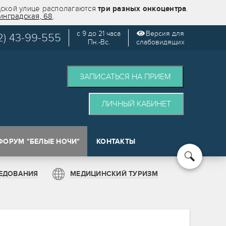
дской улице располагаются
три разных онкоцентра
.
инградская, 68
.
с 9 до 21 часа
Версия для
2) 43-99-555
Пн.-Вс.
слабовидящих
ЗАПИСАТЬСЯ НА ПРИЕМ
ЛИЧНЫЙ КАБИНЕТ
ФОРУМ "БЕЛЫЕ НОЧИ"
КОНТАКТЫ
кологии (SPOT)
ЕДОВАНИЯ
МЕДИЦИНСКИЙ ТУРИЗМ