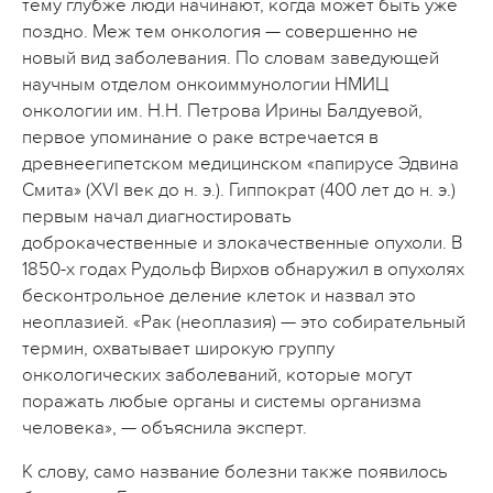
тему глубже люди начинают, когда может быть уже
поздно. Меж тем онкология — совершенно не
новый вид заболевания. По словам заведующей
научным отделом онкоиммунологии НМИЦ
онкологии им. Н.Н. Петрова Ирины Балдуевой,
первое упоминание о раке встречается в
древнеегипетском медицинском «папирусе Эдвина
Смита» (XVI век до н. э.). Гиппократ (400 лет до н. э.)
первым начал диагностировать
доброкачественные и злокачественные опухоли. В
1850-х годах Рудольф Вирхов обнаружил в опухолях
бесконтрольное деление клеток и назвал это
неоплазией. «Рак (неоплазия) — это собирательный
термин, охватывает широкую группу
онкологических заболеваний, которые могут
поражать любые органы и системы организма
человека», — объяснила эксперт.
К слову, само название болезни также появилось