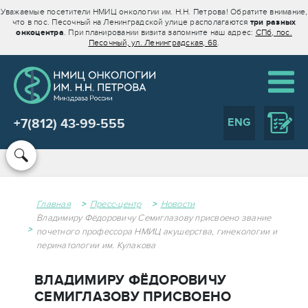
Уважаемые посетители НМИЦ онкологии им. Н.Н. Петрова! Обратите внимание,
что в пос. Песочный на Ленинградской улице располагаются
три разных
онкоцентра
. При планировании визита запомните наш адрес:
СПб, пос.
Песочный, ул. Ленинградская, 68
.
ENG
+7(812) 43-99-555
Главная
Пресс-центр
Новости
Владимиру Фёдоровичу Семиглазову присвоено звание
почетного профессора НМИЦ акушерства, гинекологии и
перинатологии им. Кулакова
ВЛАДИМИРУ ФЁДОРОВИЧУ
СЕМИГЛАЗОВУ ПРИСВОЕНО