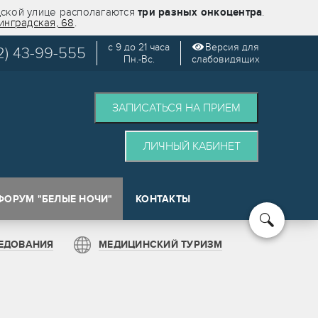
дской улице располагаются
три разных онкоцентра
.
инградская, 68
.
с 9 до 21 часа
Версия для
2) 43-99-555
Пн.-Вс.
слабовидящих
ЗАПИСАТЬСЯ НА ПРИЕМ
ЛИЧНЫЙ КАБИНЕТ
ФОРУМ "БЕЛЫЕ НОЧИ"
КОНТАКТЫ
кологии (SPOT)
ЕДОВАНИЯ
МЕДИЦИНСКИЙ ТУРИЗМ