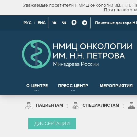
Уважаемые посетители НМИЦ онкологии им. Н.Н. Пе
При планирова
РУС
/
ENG
Почетные доктора 
О ЦЕНТРЕ
ПРЕСС-ЦЕНТР
МЕРОПРИЯТИЯ
Новости клинических и доклинических исследований
ПАЦИЕНТАМ
СПЕЦИАЛИСТАМ
на право получения сведений, содержащих врачебную тайну
Пациентам из Санкт-Петербурга
ДИССЕРТАЦИИ