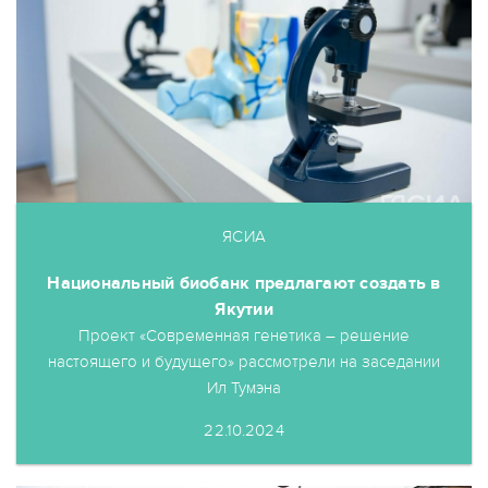
ЯСИА
Национальный биобанк предлагают создать в
Якутии
Проект «Современная генетика – решение
настоящего и будущего» рассмотрели на заседании
Ил Тумэна
22.10.2024