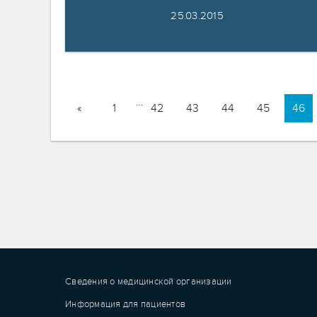
25.03.2015
...
«
1
42
43
44
45
46
Сведения о медицинской организации
Информация для пациентов