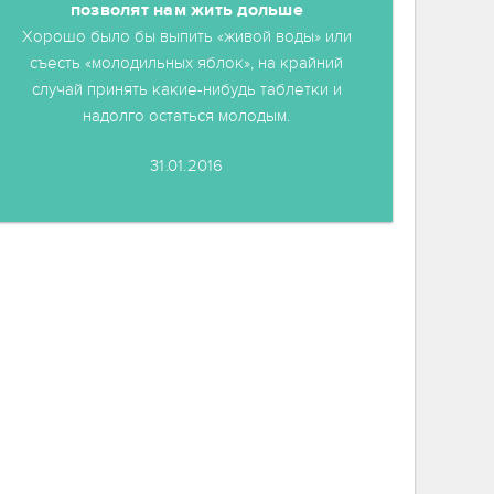
позволят нам жить дольше
Хорошо было бы выпить «живой воды» или
съесть «молодильных яблок», на крайний
случай принять какие-нибудь таблетки и
надолго остаться молодым.
31.01.2016