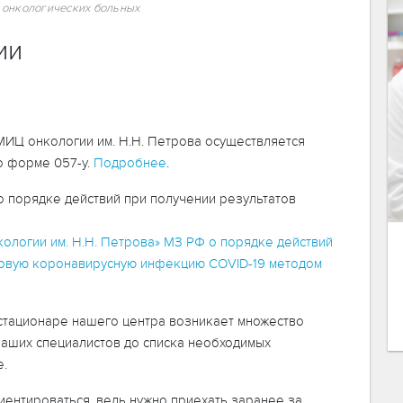
 онкологических больных
ии
МИЦ онкологии им. Н.Н. Петрова осуществляется
о форме 057-у.
Подробнее
.
 порядке действий при получении результатов
логии им. Н.Н. Петрова» МЗ РФ о порядке действий
 новую коронавирусную инфекцию COVID-19 методом
 стационаре нашего центра возникает множество
наших специалистов до списка необходимых
е.
ентироваться, ведь нужно приехать заранее за