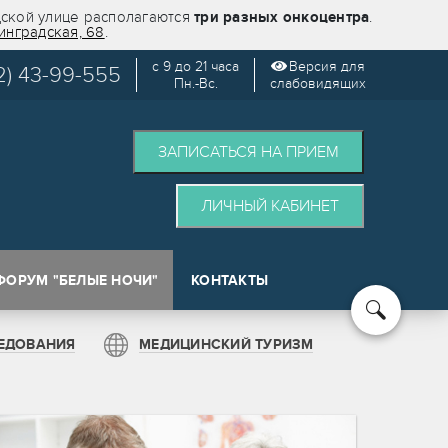
дской улице располагаются
три разных онкоцентра
.
инградская, 68
.
с 9 до 21 часа
Версия для
2) 43-99-555
Пн.-Вс.
слабовидящих
ЗАПИСАТЬСЯ НА ПРИЕМ
ЛИЧНЫЙ КАБИНЕТ
ФОРУМ "БЕЛЫЕ НОЧИ"
КОНТАКТЫ
кологии (SPOT)
ЕДОВАНИЯ
МЕДИЦИНСКИЙ ТУРИЗМ