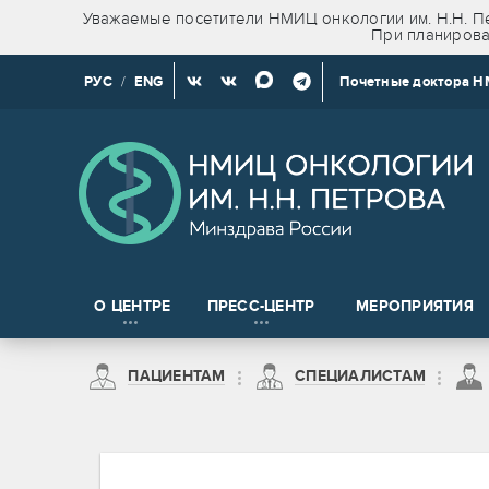
Уважаемые посетители НМИЦ онкологии им. Н.Н. Пе
При планирова
РУС
/
ENG
Почетные доктора 
О ЦЕНТРЕ
ПРЕСС-ЦЕНТР
МЕРОПРИЯТИЯ
Новости клинических и доклинических исследований
ПАЦИЕНТАМ
СПЕЦИАЛИСТАМ
на право получения сведений, содержащих врачебную тайну
Пациентам из Санкт-Петербурга