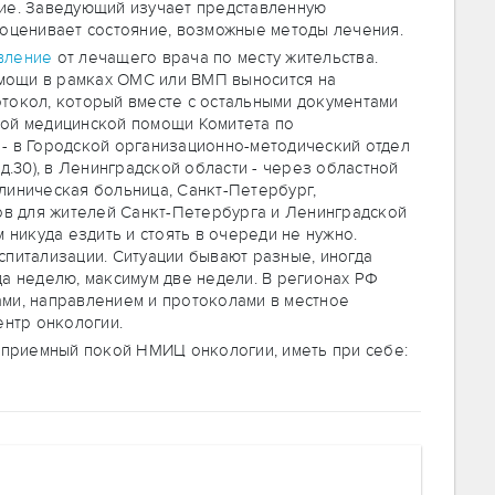
ние. Заведующий изучает представленную
 оценивает состояние, возможные методы лечения.
вление
от лечащего врача по месту жительства.
мощи в рамках ОМС или ВМП выносится на
токол, который вместе с остальными документами
ной медицинской помощи Комитета по
- в Городской организационно-методический отдел
д.30), в Ленинградской области - через областной
линическая больница, Санкт-Петербург,
тов для жителей Санкт-Петербурга и Ленинградской
 никуда ездить и стоять в очереди не нужно.
спитализации. Ситуации бывают разные, иногда
да неделю, максимум две недели. В регионах РФ
ми, направлением и протоколами в местное
ентр онкологии.
в приемный покой НМИЦ онкологии, иметь при себе: