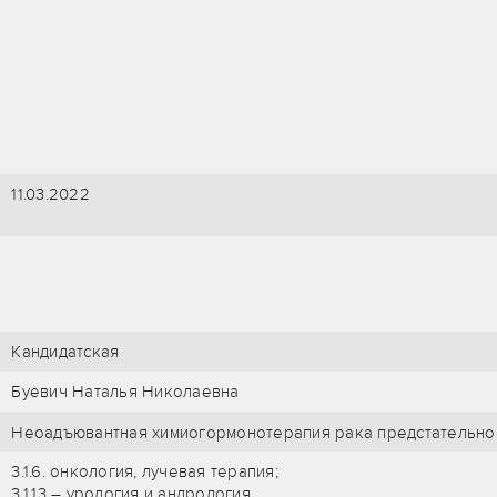
11.03.2022
Кандидатская
Буевич Наталья Николаевна
Неоадъювантная химиогормонотерапия рака предстательн
3.1.6. онкология, лучевая терапия;
3.1.13 – урология и андрология.