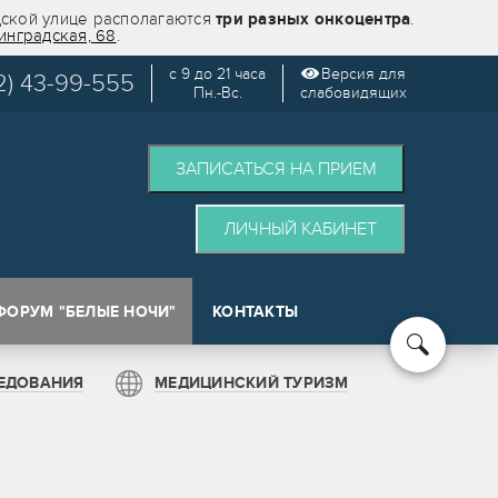
дской улице располагаются
три разных онкоцентра
.
инградская, 68
.
с 9 до 21 часа
Версия для
2) 43-99-555
Пн.-Вс.
слабовидящих
ЗАПИСАТЬСЯ НА ПРИЕМ
ЛИЧНЫЙ КАБИНЕТ
ФОРУМ "БЕЛЫЕ НОЧИ"
КОНТАКТЫ
кологии (SPOT)
ЕДОВАНИЯ
МЕДИЦИНСКИЙ ТУРИЗМ