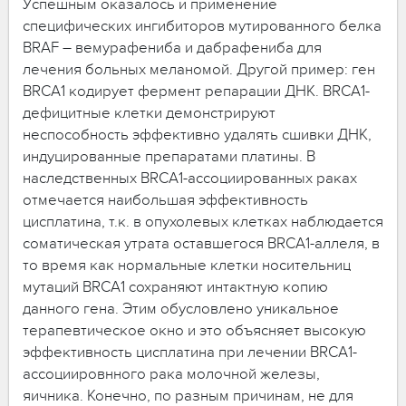
Успешным оказалось и применение
специфических ингибиторов мутированного белка
BRAF – вемурафениба и дабрафениба для
лечения больных меланомой. Другой пример: ген
BRCA1 кодирует фермент репарации ДНК. BRCA1-
дефицитные клетки демонстрируют
неспособность эффективно удалять сшивки ДНК,
индуцированные препаратами платины. В
наследственных BRCA1-ассоциированных раках
отмечается наибольшая эффективность
цисплатина, т.к. в опухолевых клетках наблюдается
соматическая утрата оставшегося BRCA1-аллеля, в
то время как нормальные клетки носительниц
мутаций BRCA1 сохраняют интактную копию
данного гена. Этим обусловлено уникальное
терапевтическое окно и это объясняет высокую
эффективность цисплатина при лечении BRCA1-
ассоциировнного рака молочной железы,
яичника. Конечно, по разным причинам, не для