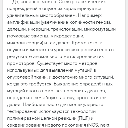
— Да, конечно, можно. Спектр генетических
повреждений в опухолях характеризуется
удивительным многообразием. Например:
амплификации (увеличение копийности генов),
делеции, инсерции, транслокации, микромутации
(точковые замены, микроделеции,
микроинсерции) и так далее. Кроме того, в
опухоли изменяются уровни экспрессии генов в
результате аномального метилирования их
промоторов. Существует много методов,
используемых для выявления мутаций в
опухолевой ткани, и достаточно много ситуаций,
когда это требуется. Выявление определённых
мутаций иногда помогает поставить диагноз,
определить лечебную тактику, прогноз и так
далее. Наиболее часто для молекулярного
тестирования используются технологии
полимеразной цепной реакции (ПЦР) и
секвенирования нового поколения (NGS, next