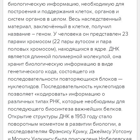
биологическую информацию, необходимую для
построения и поддержания клеток, органов и
систем органов в целом. Весь наследственный
материал, заключённый в клетке, получил
название – геном. У человека он представлен 23
парами хромосом (22 пары аутосом и пара
половых хромосом), находящихся в ядре. ДНК
является длинной полимерной молекулой, она
хранит биологическую информацию в виде
генетического кода, состоящего из
последовательности повторяющихся блоков —
нуклеотидов. Последовательность нуклеотидов
позволяет «кодировать» информацию о
различных типах РНК, которые необходимы для
последующего биосинтеза важнейших белков.
Открытие структуры ДНК в 1953 году стало
поворотным моментом в развитии биологии, а
исследователям Фрэнсису Крику, Джеймсу Уотсону
и Морису Уилкинсу была присуждена Нобелевская