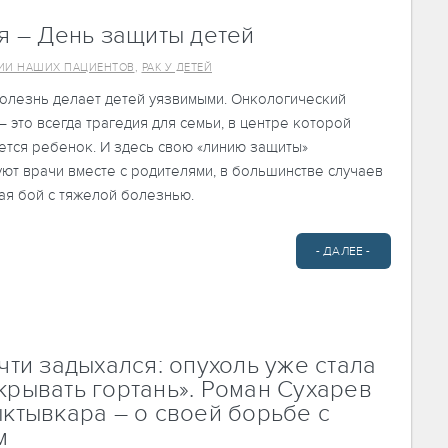
я – День защиты детей
,
ИИ НАШИХ ПАЦИЕНТОВ
РАК У ДЕТЕЙ
олезнь делает детей уязвимыми. Онкологический
– это всегда трагедия для семьи, в центре которой
ется ребенок. И здесь свою «линию защиты»
ют врачи вместе с родителями, в большинстве случаев
ая бой с тяжелой болезнью.
- ДАЛЕЕ -
чти задыхался: опухоль уже стала
крывать гортань». Роман Сухарев
ыктывкара – о своей борьбе с
м