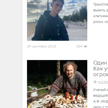
Транспла
выжить 
клетками
риски, н
24 сентября 2023
564
Один 
Как 
огро
ИСТОР
Ученый-
ведущий 
А.Ф. Ио
дело с т