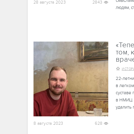
смыслами
28 августа 2023
2843
людям, 
«Тепе
том, 
врач
ИСТОР
22-летни
в легко
суставе
в НМИЦ о
удалить 
8 августа 2023
628