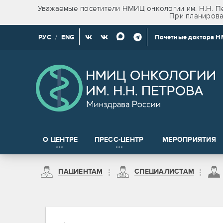
Уважаемые посетители НМИЦ онкологии им. Н.Н. Пе
При планирова
РУС
/
ENG
Почетные доктора 
О ЦЕНТРЕ
ПРЕСС-ЦЕНТР
МЕРОПРИЯТИЯ
Новости клинических и доклинических исследований
ПАЦИЕНТАМ
СПЕЦИАЛИСТАМ
на право получения сведений, содержащих врачебную тайну
Пациентам из Санкт-Петербурга