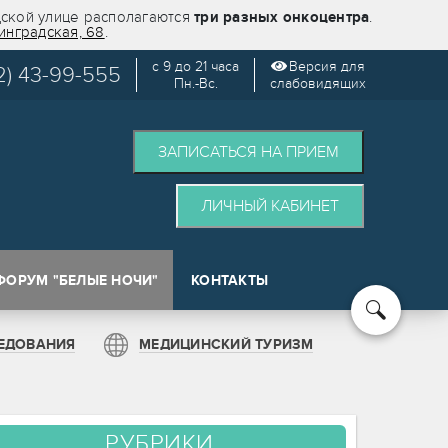
дской улице располагаются
три разных онкоцентра
.
инградская, 68
.
с 9 до 21 часа
Версия для
2) 43-99-555
Пн.-Вс.
слабовидящих
ЗАПИСАТЬСЯ НА ПРИЕМ
ЛИЧНЫЙ КАБИНЕТ
ФОРУМ "БЕЛЫЕ НОЧИ"
КОНТАКТЫ
кологии (SPOT)
ЕДОВАНИЯ
МЕДИЦИНСКИЙ ТУРИЗМ
РУБРИКИ