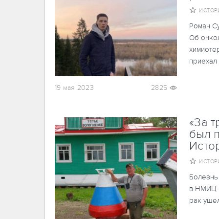
ИСТОР
Роман Су
Об онкол
химиотер
приехал 
19 мая 2023
2825
«За т
был 
Исто
ИСТОР
Болезнь 
в НМИЦ о
рак ушел