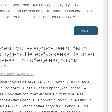
оиск антиматерии… А в последние годы ученый
лся» еще одним знанием –что такое базалиома и как
тся, он теперь знает на собственном опыте.
- ДАЛЕЕ -
моем пути выздоровления было
о чудес». Петербурженка Наталья
льева – о победе над раком
ого
ИИ НАШИХ ПАЦИЕНТОВ
рвал спокойное течение жизни Натальи Васильевой,
 было всего 36 лет. Диагноз прозвучал набатом –
ный рак легкого, третья стадия. С того времени
осемь лет. Наталья не просто выжила, изменилась в
ма ее жизнь, стала более радостной, наполненной