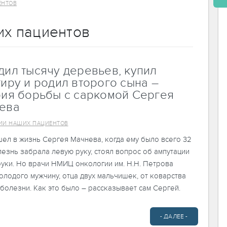
ЕНТОВ
их пациентов
дил тысячу деревьев, купил
иру и родил второго сына –
рия борьбы с саркомой Сергея
ева
ИИ НАШИХ ПАЦИЕНТОВ
ел в жизнь Сергея Мачнева, когда ему было всего 32
лезнь забрала левую руку, стоял вопрос об ампутации
уки. Но врачи НМИЦ онкологии им. Н.Н. Петрова
олодого мужчину, отца двух мальчишек, от коварства
болезни. Как это было – рассказывает сам Сергей.
- ДАЛЕЕ -