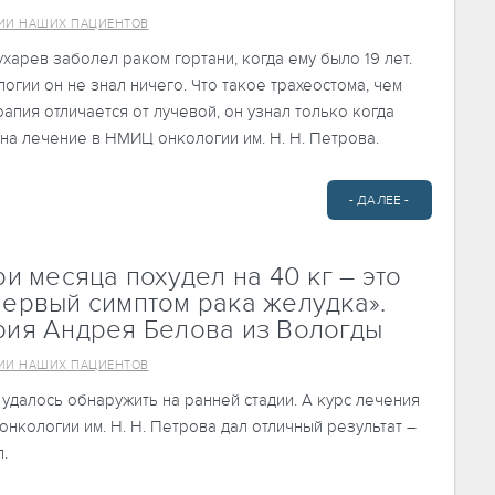
ИИ НАШИХ ПАЦИЕНТОВ
харев заболел раком гортани, когда ему было 19 лет.
огии он не знал ничего. Что такое трахеостома, чем
апия отличается от лучевой, он узнал только когда
на лечение в НМИЦ онкологии им. Н. Н. Петрова.
- ДАЛЕЕ -
ри месяца похудел на 40 кг – это
первый симптом рака желудка».
рия Андрея Белова из Вологды
ИИ НАШИХ ПАЦИЕНТОВ
удалось обнаружить на ранней стадии. А курс лечения
нкологии им. Н. Н. Петрова дал отличный результат –
.