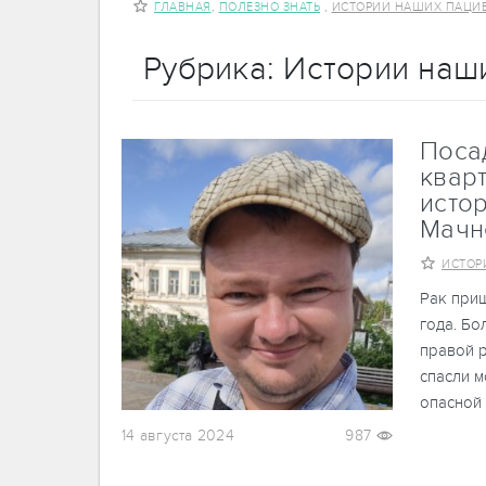
,
,
ГЛАВНАЯ
ПОЛЕЗНО ЗНАТЬ
ИСТОРИИ НАШИХ ПАЦИ
Рубрика: Истории наш
Поса
кварт
исто
Мачн
ИСТОР
Рак приш
года. Бо
правой р
спасли м
опасной 
14 августа 2024
987