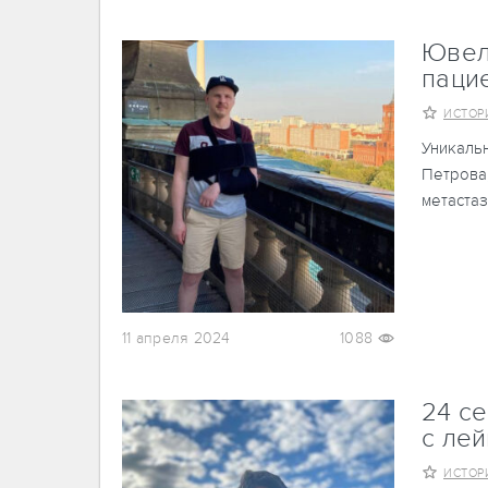
Ювел
пацие
ИСТОР
Уникаль
Петрова,
метастаз
11 апреля 2024
1088
24 с
с ле
ИСТОР