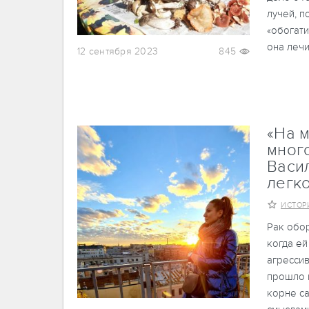
лучей, п
«обогати
она лечи
12 сентября 2023
845
«На 
мног
Васи
легк
ИСТОР
Рак обо
когда ей
агрессив
прошло в
корне са