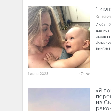
1 июн
ИСТОР
Любая б
диагноз 
оказыва
формиру
выигрыв
1 июня 2023
474
«Я по
пере
из С
рако