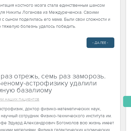
нтация костного мозга стала единственным шансом
для Никиты Логанова из Междуреченска. Своими
 с сыном поделилась его мама. Были свои сложности и
о тяжелую болезнь удалось победить.
- ДАЛЕЕ -
раз отрежь, семь раз заморозь.
ученому-астрофизику удалили
мную базалиому
ИИ НАШИХ ПАЦИЕНТОВ
астрофизик, доктор физико-математических наук,
научный сотрудник Физико-технического института им.
ффе Эдуард Александрович Богомолов всю жизнь имеет
онкими материями. Физика галактических космических