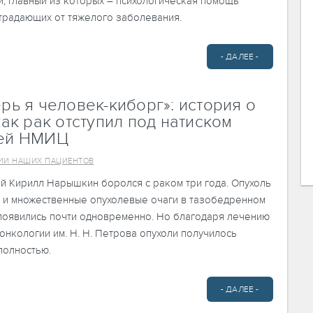
, главный из которых – психологическая помощь
страдающих от тяжелого заболевания.
- ДАЛЕЕ -
рь я человек-киборг»: история о
как рак отступил под натиском
ей НМИЦ
ИИ НАШИХ ПАЦИЕНТОВ
й Кирилл Нарышкин боролся с раком три года. Опухоль
м и множественные опухолевые очаги в тазобедренном
 появились почти одновременно. Но благодаря лечению
нкологии им. Н. Н. Петрова опухоли получилось
полностью.
- ДАЛЕЕ -