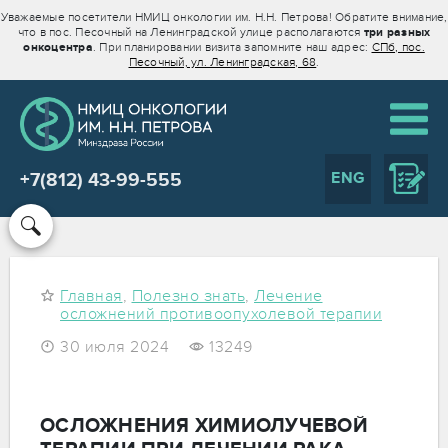
Уважаемые посетители НМИЦ онкологии им. Н.Н. Петрова! Обратите внимание,
что в пос. Песочный на Ленинградской улице располагаются
три разных
онкоцентра
. При планировании визита запомните наш адрес:
СПб, пос.
Песочный, ул. Ленинградская, 68
.
ENG
+7(812) 43-99-555
Главная
,
Полезно знать
,
Лечение
осложнений противоопухолевой терапии
30 июля 2024
13249
ОСЛОЖНЕНИЯ ХИМИОЛУЧЕВОЙ