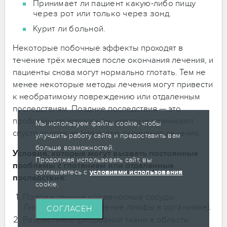
Принимает ли пациент какую-либо пищу
через рот или только через зонд.
Курит ли больной.
Некоторые побочные эффекты проходят в
течение трёх месяцев после окончания лечения, и
пациенты снова могут нормально глотать. Тем не
менее некоторые методы лечения могут привести
к необратимому повреждению или отдаленным
последствиям. Поздние последствия — это
проблемы со здоровьем, которые возникают
Мы используем файлы cookie, чтобы
спустя долгое время после окончания лечения.
улучшить работу сайта и предоставить вам
больше возможностей.
Условия, которые могут вызвать постоянные
Продолжая использовать сайт, вы
проблемы с глотанием или отдаленные
соглашаетесь с
условиями использования
последствия:
cookie.
Поврежденные кровеносные сосуды.
Лимфедема (накопление лимфы в организме).
СОГЛАСЕН
Разрастание фиброзной ткани в области