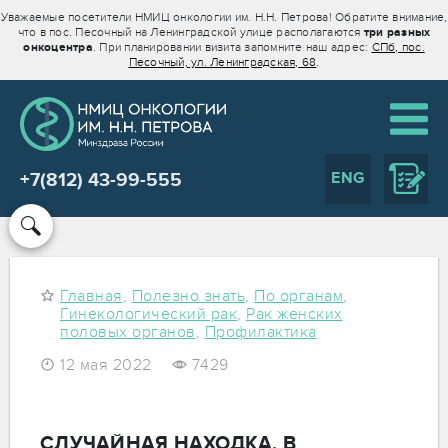
Уважаемые посетители НМИЦ онкологии им. Н.Н. Петрова! Обратите внимание,
что в пос. Песочный на Ленинградской улице располагаются
три разных
онкоцентра
. При планировании визита запомните наш адрес:
СПб, пос.
Песочный, ул. Ленинградская, 68
.
ENG
+7(812) 43-99-555
Главная
,
Полезно знать
,
По органам
,
Гинекологический рак
,
Рак женских
половых органов
,
Профилактика
12 мая 2022
7429
СЛУЧАЙНАЯ НАХОДКА. В