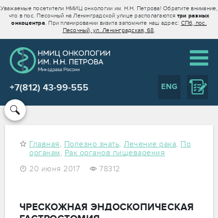
Уважаемые посетители НМИЦ онкологии им. Н.Н. Петрова! Обратите внимание,
что в пос. Песочный на Ленинградской улице располагаются
три разных
онкоцентра
. При планировании визита запомните наш адрес:
СПб, пос.
Песочный, ул. Ленинградская, 68
.
ENG
+7(812) 43-99-555
Главная
,
Полезно знать
,
Лечение рака
,
По
органам
,
Рак органов пищеварения
20 июня 2017
78312
ЧРЕСКОЖНАЯ ЭНДОСКОПИЧЕСКАЯ