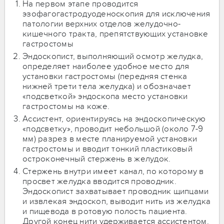
На первом этапе проводится
эзофагогастродуоденоскопия для исключения
патологии верхних отделов желудочно-
кишечного тракта, препятствующих установке
гастростомы
Эндоскопист, выполняющий осмотр желудка,
определяет наиболее удобное место для
установки гастростомы (передняя стенка
нижней трети тела желудка) и обозначает
«подсветкой» эндоскопа место установки
гастростомы на коже.
Ассистент, ориентируясь на эндоскопическую
«подсветку», проводит небольшой (около 7-9
мм) разрез в месте планируемой установки
гастростомы и вводит тонкий пластиковый
остроконечный стержень в желудок.
Стержень внутри имеет канал, по которому в
просвет желудка вводится проводник.
Эндоскопист захватывает проводник щипцами
и извлекая эндоскоп, выводит нить из желудка
и пищевода в ротовую полость пациента.
Другой конец нити удерживается ассистентом.