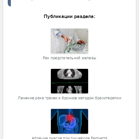
Публикации раздела:
Рак предстательной железы
Лечение рака трахеи и бронхов методом брахитерапии
Абляция очагов при пищеводе Барретта