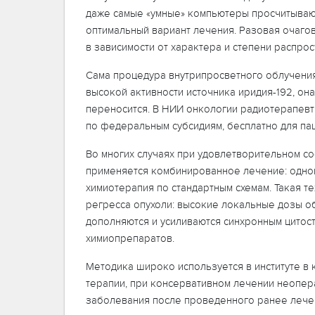
даже самые «умные» компьютеры просчитывают
оптимальный вариант лечения. Разовая очаго
в зависимости от характера и степени распро
Сама процедура внутрипросветного облучения
высокой активности источника иридия-192, он
переносится. В НИИ онкологии радиотерапевт
по федеральным субсидиям, бесплатно для па
Во многих случаях при удовлетворительном со
применяется комбинированное лечение: одно
химиотерапия по стандартным схемам. Такая т
регресса опухоли: высокие локальные дозы о
дополняются и усиливаются синхронным цито
химиопрепаратов.
Методика широко используется в институте в
терапии, при консервативном лечении неопер
заболевания после проведенного ранее лече