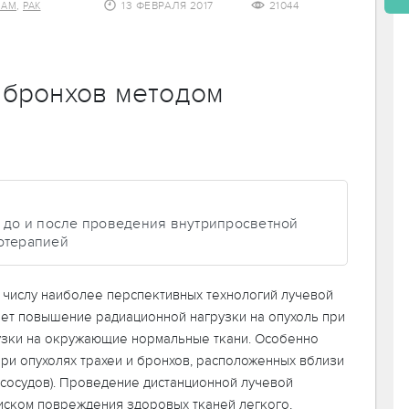
,
13 ФЕВРАЛЯ 2017
21044
НАМ
РАК
 бронхов методом
 до и после проведения внутрипросветной
отерапией
к числу наиболее перспективных технологий лучевой
ает повышение радиационной нагрузки на опухоль при
зки на окружающие нормальные ткани. Особенно
ри опухолях трахеи и бронхов, расположенных вблизи
 сосудов). Проведение дистанционной лучевой
риском повреждения здоровых тканей легкого,