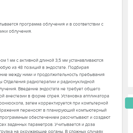
тывается программа облучения и в соответствии с
ники облучения.
м 1 мм с активной длиной 3,5 мм устанавливаются
юбую из 48 позиций в эндостате. Подбирая
яние между ними и продолжительность пребывания
ты Отделения радиотерапии и радионуклидной
лучения. Введение эндостата не требует общего
ой анестезии в форме спрея. Установка аппликатора
онхоскопа, затем корректируется при компьтерной
ображения переносят в планирующий компьютерный
программным обеспечением рассчитывают и создают
сех заданных параметров. Учитывается и доза
грузка на окружающие органы. В сложных случаях