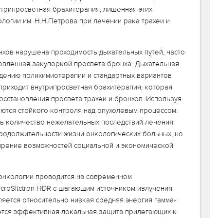
утрипросветная брахитерапия, лишенная этих
логии им. Н.Н.Петрова при лечении рака трахеи и
нхов нарушена проходимость дыхательных путей, часто
овленная закупоркой просвета бронха. Дыхательная
едению полихимиотерапии и стандартных вариантов
приходит внутрипросветная брахитерапия, которая
осстановления просвета трахеи и бронхов. Используя
ются стойкого контроля над опухолевым процессом.
ть количество нежелательных последствий лечения.
продолжительности жизни онкологических больных, но
рение возможностей социальной и экономической
онкологии проводится на современном
croSltctron HDR с шагающим источником излучения
ляется относительно низкая средняя энергия гамма-
гается эффективная локальная защита прилегающих к