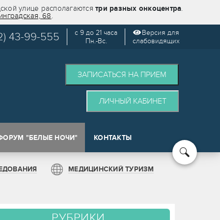
дской улице располагаются
три разных онкоцентра
.
инградская, 68
.
с 9 до 21 часа
Версия для
2) 43-99-555
Пн.-Вс.
слабовидящих
ЗАПИСАТЬСЯ НА ПРИЕМ
ЛИЧНЫЙ КАБИНЕТ
ФОРУМ "БЕЛЫЕ НОЧИ"
КОНТАКТЫ
кологии (SPOT)
ЕДОВАНИЯ
МЕДИЦИНСКИЙ ТУРИЗМ
РУБРИКИ