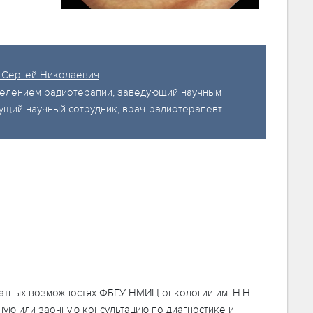
 Сергей Николаевич
елением радиотерапии, заведующий научным
ущий научный сотрудник, врач-радиотерапевт
латных возможностях ФБГУ НМИЦ онкологии им. Н.Н.
ную или заочную консультацию по диагностике и