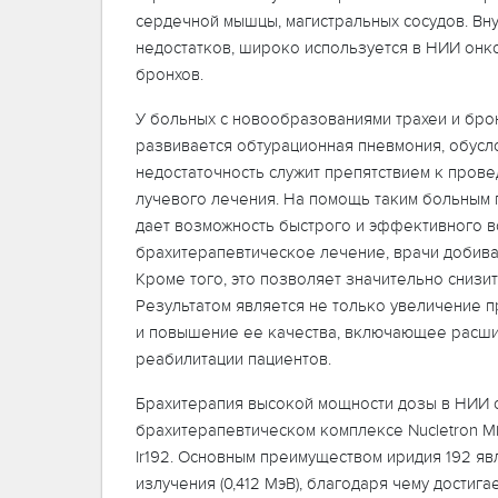
сердечной мышцы, магистральных сосудов. Вн
недостатков, широко используется в НИИ онко
бронхов.
У больных с новообразованиями трахеи и бро
развивается обтурационная пневмония, обусл
недостаточность служит препятствием к пров
лучевого лечения. На помощь таким больным 
дает возможность быстрого и эффективного в
брахитерапевтическое лечение, врачи добива
Кроме того, это позволяет значительно снизи
Результатом является не только увеличение 
и повышение ее качества, включающее расши
реабилитации пациентов.
Брахитерапия высокой мощности дозы в НИИ 
брахитерапевтическом комплексе Nucletron Mi
Ir192. Основным преимуществом иридия 192 яв
излучения (0,412 МэВ), благодаря чему дости