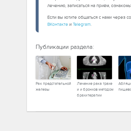
лечению, записаться на приём, ознаком
Если вы хотите общаться с нами через с
ВКонтакте
и
Telegram
.
Публикации раздела:
Рак предстательной
Лечение рака трахе
Абляци
железы
и и бронхов методом
пищево
брахитерапии