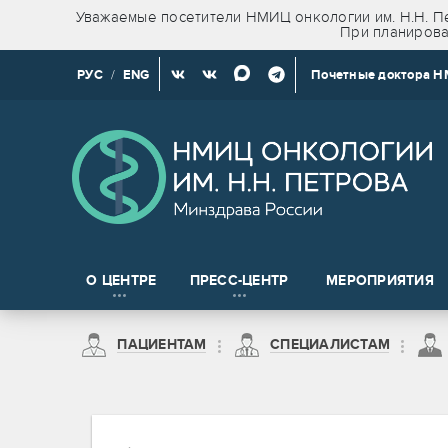
Уважаемые посетители НМИЦ онкологии им. Н.Н. Пе
При планирова
РУС
/
ENG
Почетные доктора 
О ЦЕНТРЕ
ПРЕСС-ЦЕНТР
МЕРОПРИЯТИЯ
Новости клинических и доклинических исследований
ПАЦИЕНТАМ
СПЕЦИАЛИСТАМ
на право получения сведений, содержащих врачебную тайну
Пациентам из Санкт-Петербурга