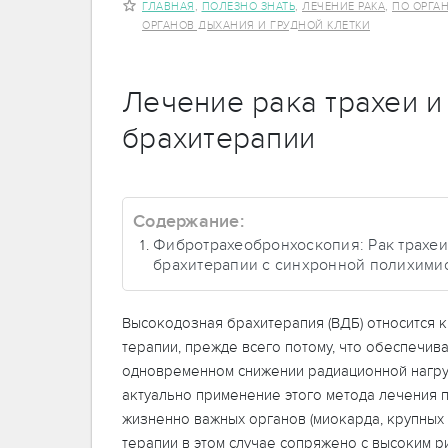
,
,
,
ГЛАВНАЯ
ПОЛЕЗНО ЗНАТЬ
ЛЕЧЕНИЕ РАКА
ПО ОРГА
ОРГАНОВ ДЫХАНИЯ И ГРУДНОЙ КЛЕТКИ
Лечение рака трахеи и
брахитерапии
Содержание:
Фибротрахеобронхоскопия: Рак трахеи
брахитерапии с синхронной полихими
Высокодозная брахитерапия (ВДБ) относится 
терапии, прежде всего потому, что обеспечив
одновременном снижении радиационной нагру
актуально применение этого метода лечения п
жизненно важных органов (миокарда, крупных
терапии в этом случае сопряжено с высоким 