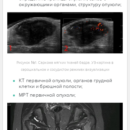
окружающими органами, структуру опухоли;
Рисунок №1. Саркома мягких тканей бедра. УЗ-картина в
серошкальном и сосудистом режимах визуализации
КТ первичной опухоли, органов грудной
клетки и брюшной полости;
МРТ первичной опухоли;