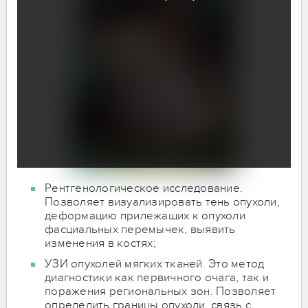
Рентгенологическое исследование.
Позволяет визуализировать тень опухоли,
деформацию прилежащих к опухоли
фасциальных перемычек, выявить
изменения в костях;
УЗИ опухолей мягких тканей. Это метод
диагностики как первичного очага, так и
поражения региональных зон. Позволяет
определить границы опухоли, связь с