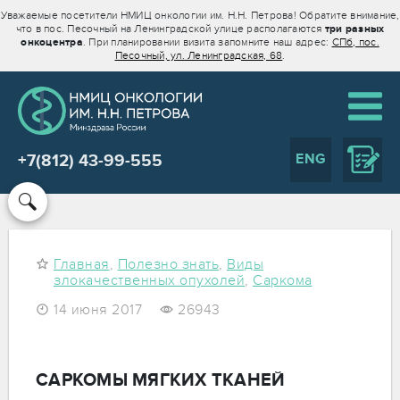
Уважаемые посетители НМИЦ онкологии им. Н.Н. Петрова! Обратите внимание,
что в пос. Песочный на Ленинградской улице располагаются
три разных
онкоцентра
. При планировании визита запомните наш адрес:
СПб, пос.
Песочный, ул. Ленинградская, 68
.
ENG
+7(812) 43-99-555
Главная
,
Полезно знать
,
Виды
злокачественных опухолей
,
Саркома
14 июня 2017
26943
САРКОМЫ МЯГКИХ ТКАНЕЙ