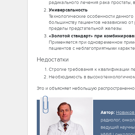
радикального лечения рака простаты,
Универсальность
Технологические особенности данного 
большинству пациентов независимо от 
пределы предстательной железы.
«Золотой стандарт» при комбиниров
Применяется при одновременном приме
пациентов с неблагоприятными характе
Недостатки
Строгие требования к квалификации п
Необходимость в высокотехнологично
Это и объясняет небольшую распространеннос
Автор:
Новиков
радиолог, онкол
ведущий научны
НМИЦ онкологии