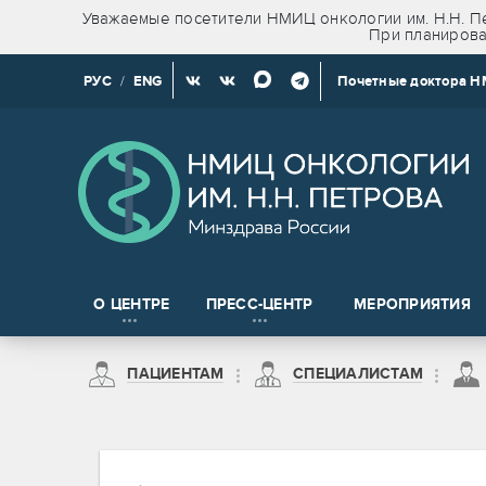
Уважаемые посетители НМИЦ онкологии им. Н.Н. Пе
При планирова
РУС
/
ENG
Почетные доктора 
О ЦЕНТРЕ
ПРЕСС-ЦЕНТР
МЕРОПРИЯТИЯ
Новости клинических и доклинических исследований
ПАЦИЕНТАМ
СПЕЦИАЛИСТАМ
на право получения сведений, содержащих врачебную тайну
Пациентам из Санкт-Петербурга