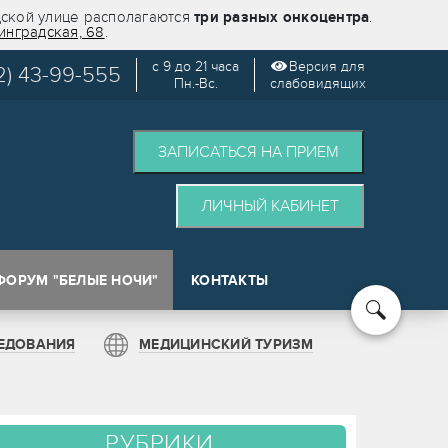
дской улице располагаются
три разных онкоцентра
.
инградская, 68
.
с 9 до 21 часа
Версия для
2) 43-99-555
Пн.-Вс.
слабовидящих
ЗАПИСАТЬСЯ НА ПРИЕМ
ЛИЧНЫЙ КАБИНЕТ
ФОРУМ "БЕЛЫЕ НОЧИ"
КОНТАКТЫ
кологии (SPOT)
ЕДОВАНИЯ
МЕДИЦИНСКИЙ ТУРИЗМ
РУБРИКИ