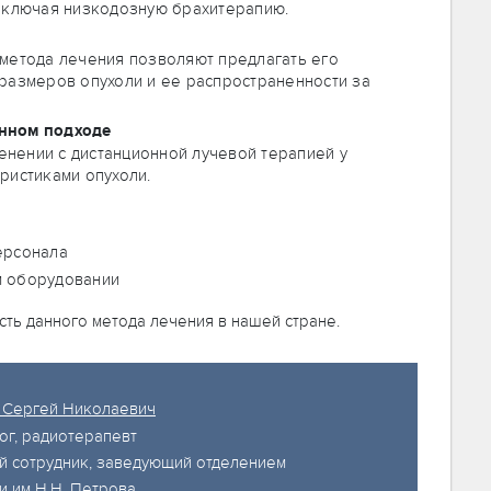
 включая низкодозную брахитерапию.
метода лечения позволяют предлагать его
размеров опухоли и ее распространенности за
анном подходе
нении с дистанционной лучевой терапией у
ристиками опухоли.
ерсонала
м оборудовании
ть данного метода лечения в нашей стране.
 Сергей Николаевич
ог, радиотерапевт
й сотрудник, заведующий отделением
 им Н.Н. Петрова