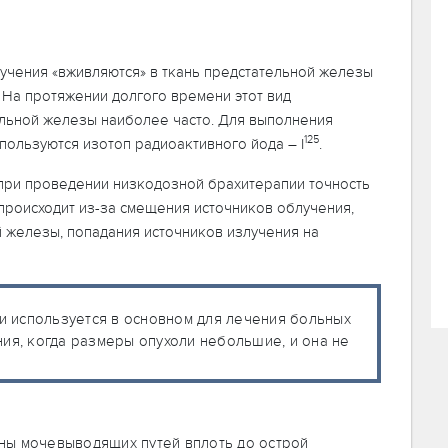
учения «вживляются» в ткань предстательной железы
. На протяжении долгого времени этот вид
льной железы наиболее часто. Для выполнения
125
пользуются изотоп радиоактивного йода – I
.
при проведении низкодозной брахитерапии точность
происходит из-за смещения источников облучения,
 железы, попадания источников излучения на
и используется в основном для лечения больных
я, когда размеры опухоли небольшие, и она не
ны мочевыводящих путей вплоть до острой