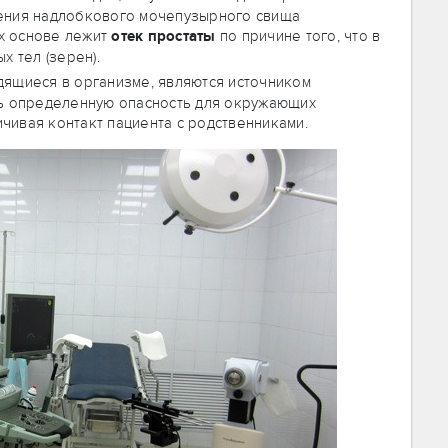
ения надлобкового мочепузырного свища
их основе лежит
отек простаты
по причине того, что в
х тел (зерен).
одящиеся в организме, являются источником
ть определенную опасность для окружающих
ичивая контакт пациента с родственниками.